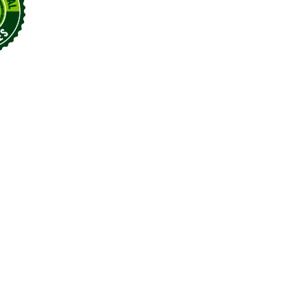
Interesado
en
(Required)