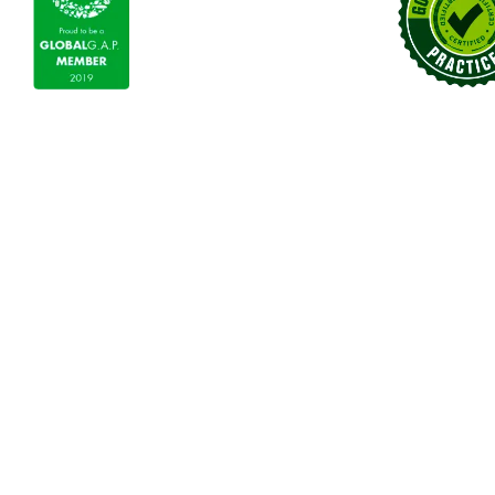
Maquinaria
Contáctenos
Nombre
Agrícola
Industrial
(Required)
Correo
De Construcción
Electrónico
Equipo de Transporte
(Required)
Mensaje
(Required)