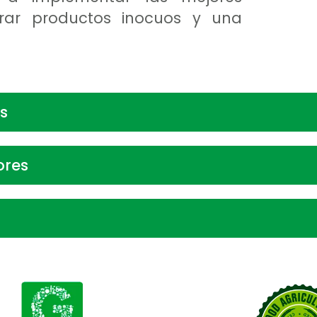
urar productos inocuos y una
s
ores