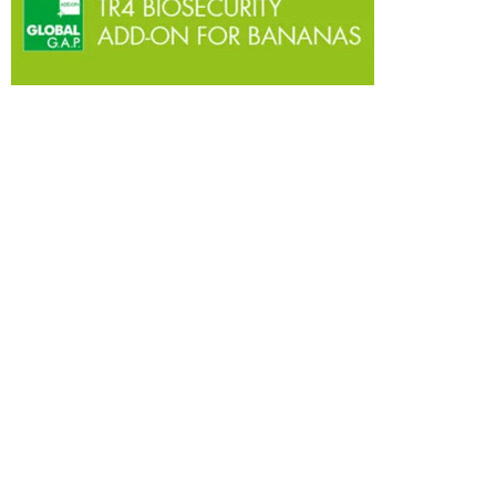
Nutrición de Cultivos
Protección
Productos por Uso
Biológicos
Productos por Marca
Insecticidas
Fungicidas
Acerca de DISAGRO
Herbicidas
Coadyuvantes
Principios y Valores