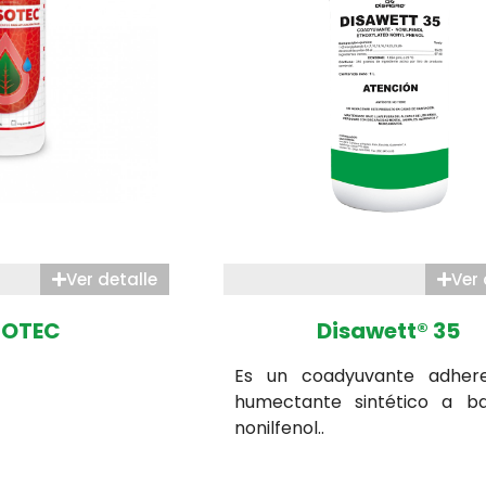
Ver detalle
Ver 
SOTEC
Disawett® 35
Es un coadyuvante adher
humectante sintético a b
nonilfenol..