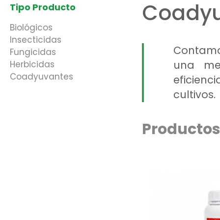
Coadyu
Tipo Producto
Biológicos
Insecticidas
Contamo
Fungicidas
una mej
Herbicidas
Coadyuvantes
eficienc
cultivos.
Producto