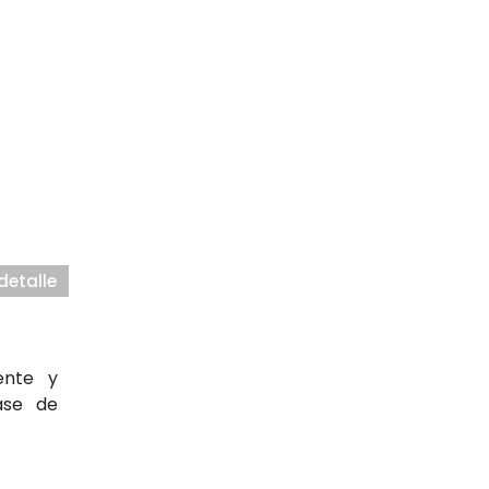
detalle
ente y
ase de