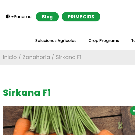
Panamá
Blog
PRIME CIDS
Soluciones Agrícolas
Crop Programs
T
Inicio
/
Zanahoria
/ Sirkana F1
Sirkana F1