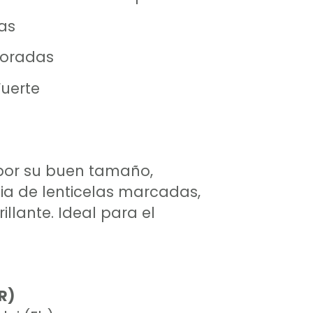
as
poradas
uerte
 por su buen tamaño,
cia de lenticelas marcadas,
illante. Ideal para el
R)