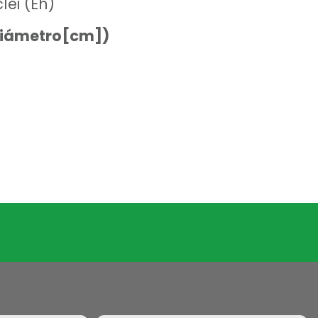
lei (Eh)
 diámetro[cm])