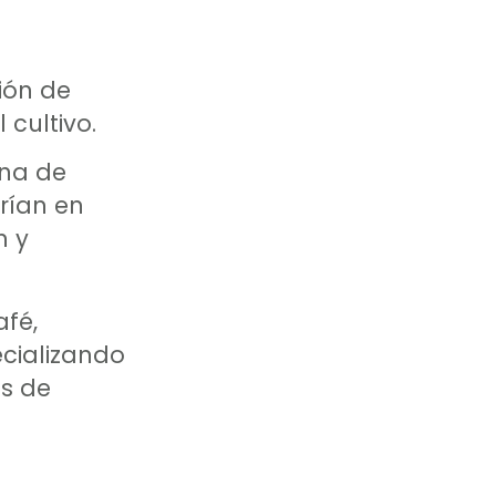
ión de
 cultivo.
ona de
rían en
n y
afé,
cializando
as de