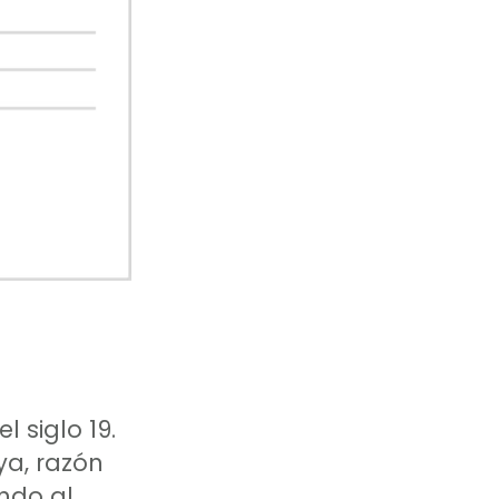
l siglo 19.
ya, razón
ando al