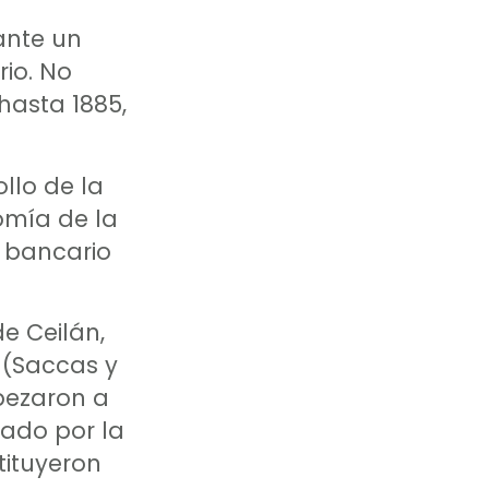
ante un
rio. No
hasta 1885,
llo de la
omía de la
a bancario
e Ceilán,
 (Saccas y
pezaron a
cado por la
tituyeron