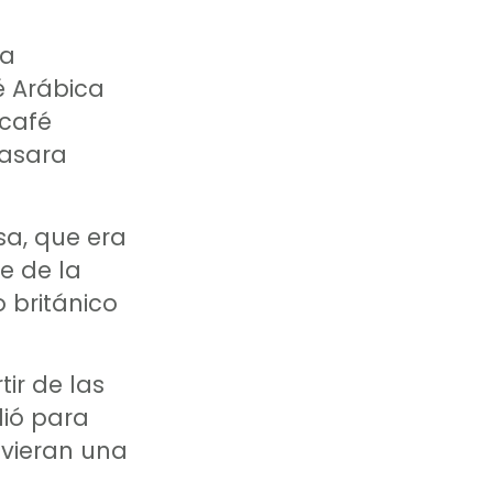
la
é Arábica
 café
pasara
sa, que era
e de la
o británico
ir de las
dió para
uvieran una