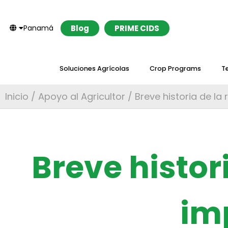
Panamá
Blog
PRIME CIDS
Soluciones Agrícolas
Crop Programs
T
Inicio
/
Apoyo al Agricultor
/ Breve historia de la
Breve histor
im