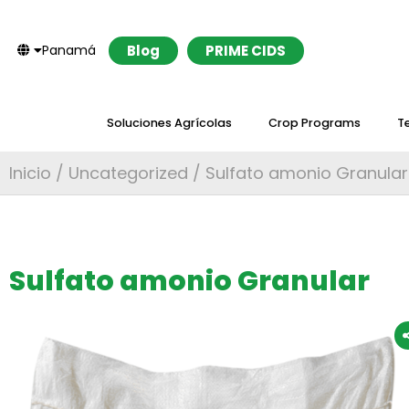
Panamá
Blog
PRIME CIDS
Soluciones Agrícolas
Crop Programs
T
Inicio
/
Uncategorized
/ Sulfato amonio Granular
Sulfato amonio Granular