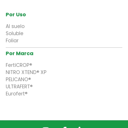
Por Uso
Al suelo
Soluble
Foliar
Por Marca
FertiCROP®
NITRO XTEND® XP
PELICANO®
ULTRAFERT®
Eurofert®