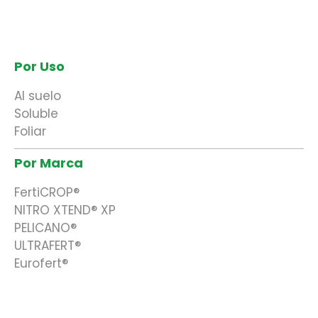
Por Uso
Al suelo
Soluble
Foliar
Por Marca
FertiCROP®
NITRO XTEND® XP
PELICANO®
ULTRAFERT®
Eurofert®